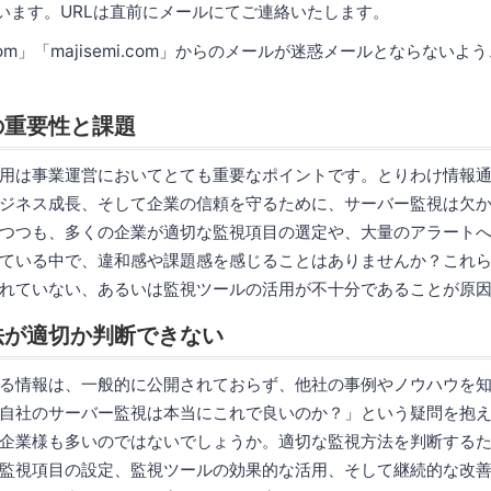
使います。URLは直前にメールにてご連絡いたします。
.com」「majisemi.com」からのメールが迷惑メールとならない
の重要性と課題
用は事業運営においてとても重要なポイントです。とりわけ情報
ジネス成長、そして企業の信頼を守るために、サーバー監視は欠
つつも、多くの企業が適切な監視項目の選定や、大量のアラート
ている中で、違和感や課題感を感じることはありませんか？これ
れていない、あるいは監視ツールの活用が不十分であることが原
法が適切か判断できない
る情報は、一般的に公開されておらず、他社の事例やノウハウを
自社のサーバー監視は本当にこれで良いのか？」という疑問を抱
企業様も多いのではないでしょうか。適切な監視方法を判断する
監視項目の設定、監視ツールの効果的な活用、そして継続的な改