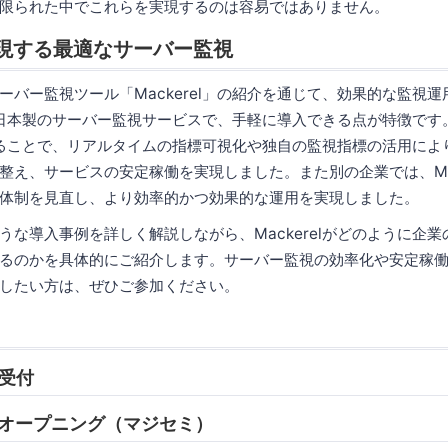
限られた中でこれらを実現するのは容易ではありません。
で実現する最適なサーバー監視
ーバー監視ツール「Mackerel」の紹介を通じて、効果的な監視
lは、日本製のサーバー監視サービスで、手軽に導入できる点が特徴で
導入することで、リアルタイムの指標可視化や独自の監視指標の活用に
整え、サービスの安定稼働を実現しました。また別の企業では、Mac
体制を見直し、より効率的かつ効果的な運用を実現しました。
うな導入事例を詳しく解説しながら、Mackerelがどのように企
るのかを具体的にご紹介します。サーバー監視の効率化や安定稼
したい方は、ぜひご参加ください。
 受付
05 オープニング（マジセミ）