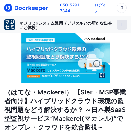
050-5291-
ログイ
7844
ン
マジセミ×システム運用（デジタルとの新たな出会
いと体験）
（はてな・Mackerel） 【SIer・MSP事業
者向け】ハイブリッドクラウド環境の監
視問題をどう解決するか？ ～日本製SaaS
型監視サービス”Mackerel(マカレル)”で
オンプレ・クラウドを統合監視～