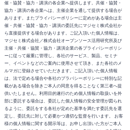
催・協賛・協力・講演の各企業へ提供します。共催・協賛・
協力・講演の各企業へは、主催企業を通して提供する場合が
あります。またプライバシーポリシーに定めがある場合は主
催・共催・協賛・協力・講演の委託先にマジセミ株式会社か
ら直接提供する場合があります。ご記入頂いた個人情報は、
マジセミ株式会社／株式会社オープンソース活用研究所及び
主催・共催・協賛・協力・講演企業の各プライバシーポリシ
ーに従って厳重に管理し、各社のサービス、製品、セミナ
ー、イベントなどのご案内に使用させて頂き、また各社のメ
ルマガに登録させていただきます。ご記入頂いた個人情報
は、法で定める場合や各社のプラバシーポリシーに特別な記
載がある場合を除きご本人の同意を得ることなく第三者へ提
供いたしません。利用目的遂行のため個人情報の取扱いを外
部に委託する場合は、委託した個人情報の安全管理が図られ
るように、委託をする各社が定めた基準を満たす委託先を選
定し、委託先に対して必要かつ適切な監督を行います。 お客
様の個人情報に関する開示等は、お申し出頂いた方がご本人