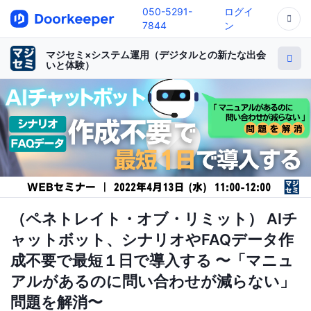
050-5291-
ログイ
7844
ン
マジセミ×システム運用（デジタルとの新たな出会
いと体験）
（ペネトレイト・オブ・リミット） AIチ
ャットボット、シナリオやFAQデータ作
成不要で最短１日で導入する 〜「マニュ
アルがあるのに問い合わせが減らない」
問題を解消〜